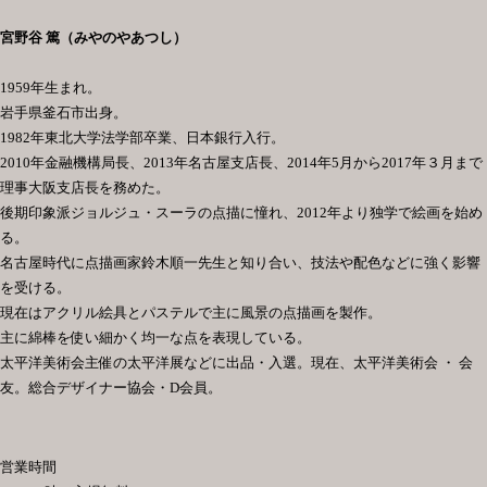
宮野谷 篤（みやのやあつし）
1959
年生まれ。
岩手県釜石市出身。
1982
年東北大学法学部卒業、日本銀行入行。
2010
年金融機構局長、
2013
年名古屋支店長、
2014
年
5
月から
2017
年３月まで
理事大阪支店長を務めた。
後期印象派ジョルジュ・スーラの点描に憧れ、
2012
年より独学で絵画を始め
る。
名古屋時代に点描画家鈴木順一先生と知り合い、技法や配色などに強く影響
を受ける。
現在はアクリル絵具とパステルで主に風景の点描画を製作。
主に綿棒を使い細かく均一な点を表現している。
太平洋美術会主催の太平洋展などに出品・入選。現在、太平洋美術会 ・ 会
友。総合デザイナー協会・
D
会員。
営業時間