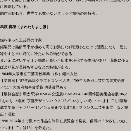
に表現している。
制作活動
45
年、世界でも数少ないタラセア技術の保持者。
馬渡 喜穂（まわたりよしほ）
錫を使った工芸品の作家
錫製品は熱伝導率が極めて高くお湯に
1
分弱浸けるだけで適温になり、逆に
冷やすと早い時間に冷たい飲み物ができる。
また金に次いでイオン効果が高いため水を浄化する作用があり、花瓶に使え
ばより花が長持ちするなどの特性がある。
1964
年大阪市立工芸高校卒業 （株）錫半入社
【
受賞歴
】
‘
87
年高岡クラフトコンペ入選／❜
09
年大阪府工芸功労者賞受賞
／’
11
年大阪府知事賞受賞 他受賞歴あり
【
展覧会歴
】
環太平洋
DESIGN
交流展
OSAKA’04
／
40
回韓国美術協会展’
06
／
｢
おいしい器展
｣
京都デザインハウス’
12
／
｢
やさしい光につつまれて
｣
川端康
成文学館ギャラリー’
14
／台日美術交流展’
19
／フランス工芸美術展 など幅
広く活動
1996-2024
年まで数々の作品を制作し展覧会で発表。個展の「やさしい光に
つつまれて」は
13
回を数えた。