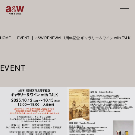
HOME
EVENT
a&W RENEWAL 1周年記念 ギャラリー＆ワイン with TALK
STORY
EVENT
EVENT
ART
RESTAURANT
CALENDAR
RENTAL SPACE
ACCESS