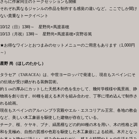
さらに作家同士のトークセッションも開催
それぞれ異なるジャンルの作品を制作する感覚の違いなど。ここでしか聞け
ない貴重なトークイベント
10/12（日）13時～ 星野尚×馬渡喜穂
10/13（月祝）13時～ 星野尚×馬渡喜穂×宮野谷篤
★お得なワインとおつまみのセットメニューのご用意もあります（1,000円
～）
星野 尚（ほしのたかし）
タラセア（
TARACEA
）は、中世ヨーロッパで発達し、現在もスペインにそ
の伝統が受け継がれる装飾芸術。
約１㎝の厚みにカットした天然木の色を生かして、幾何学模様や風景画、静
物画を創り出す。
80
種を超える木片を組み合わせ、丁寧に埋め込んで制作さ
れる絵画。
現在もスペインのアルハンブラ宮殿やエル・エスコリアル王宮、各地の教会
など、美しい木工象嵌を駆使した建物が存在している。
チーク、桜、ケヤキ、ブナ、縞黒檀などの約
80
種の木を用い、木の性格と調
和を見極め、自然の質感や色彩を駆使した木工象嵌による絵画。木片となっ
た木々と静かに語らい、組み合わせながら、移ろう時間や人々の生活を巧み